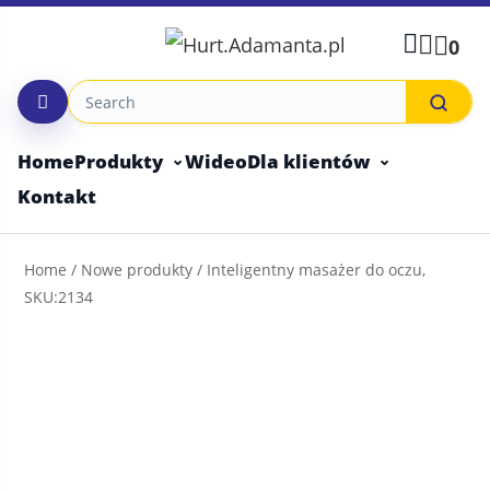
Skip
to
0
content
Home
Produkty
Wideo
Dla klientów
Kontakt
Home
/
Nowe produkty
/ Inteligentny masażer do oczu,
SKU:2134