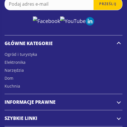
E
E
PRZEŚLIJ
m
m
a
a
i
i
l
l
*
GŁÓWNE KATEGORIE
Ogród i turystyka
Elektronika
Narzędzia
Dom
Kuchnia
INFORMACJE PRAWNE
SZYBKIE LINKI