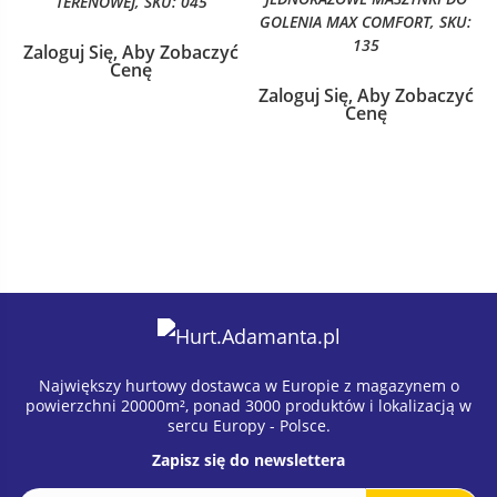
TERENOWEJ, SKU: 045
GOLENIA MAX COMFORT, SKU:
135
Zaloguj Się, Aby Zobaczyć
Cenę
Zaloguj Się, Aby Zobaczyć
Cenę
Największy hurtowy dostawca w Europie z magazynem o
powierzchni 20000m², ponad 3000 produktów i lokalizacją w
sercu Europy - Polsce.
Zapisz się do newslettera