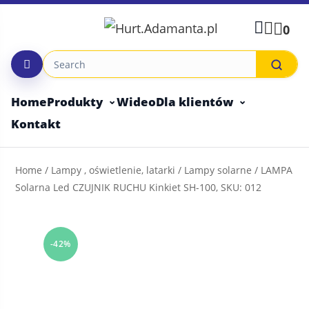
Skip
to
0
content
Home
Produkty
Wideo
Dla klientów
Kontakt
Home
/
Lampy , oświetlenie, latarki
/
Lampy solarne
/ LAMPA
Solarna Led CZUJNIK RUCHU Kinkiet SH-100, SKU: 012
-42%