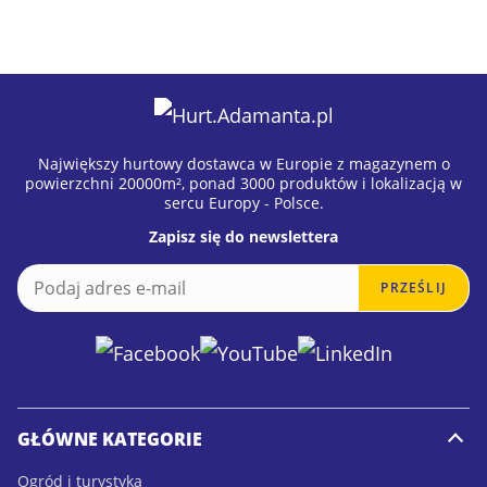
Największy hurtowy dostawca w Europie z magazynem o
powierzchni 20000m², ponad 3000 produktów i lokalizacją w
sercu Europy - Polsce.
Zapisz się do newslettera
E
E
PRZEŚLIJ
m
m
a
a
i
i
l
l
*
GŁÓWNE KATEGORIE
Ogród i turystyka