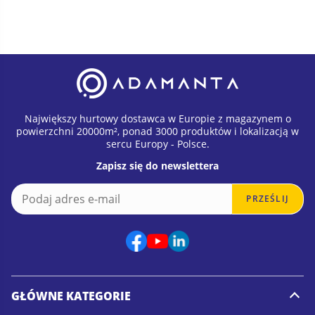
Największy hurtowy dostawca w Europie z magazynem o
powierzchni 20000m², ponad 3000 produktów i lokalizacją w
sercu Europy - Polsce.
Zapisz się do newslettera
E
E
PRZEŚLIJ
m
m
a
a
i
i
l
l
*
E
m
a
GŁÓWNE KATEGORIE
i