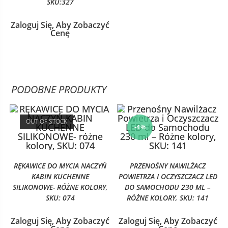
SKU:327
Zaloguj Się, Aby Zobaczyć
Cenę
PODOBNE PRODUKTY
OUT OF STOCK
-4%
RĘKAWICE DO MYCIA NACZYŃ
PRZENOŚNY NAWILŻACZ
KABIN KUCHENNE
POWIETRZA I OCZYSZCZACZ LED
SILIKONOWE- RÓŻNE KOLORY,
DO SAMOCHODU 230 ML –
SKU: 074
RÓŻNE KOLORY, SKU: 141
Zaloguj Się, Aby Zobaczyć
Zaloguj Się, Aby Zobaczyć