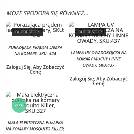
MOŻE SPODOBA SIĘ RÓWNIEŻ…
OUT OF STOCK
OUT OF STOCK
PORAŻAJĄCA PRĄDEM LAMPA
LAMPA UV OWADOBÓJCZA NA
NA KOMARY, SKU: 524
KOMARY MUCHY I INNE
OWADY, SKU:437
Zaloguj Się, Aby Zobaczyć
Cenę
Zaloguj Się, Aby Zobaczyć
Cenę
-57%
MAŁA ELEKTRYCZNA PUŁAPKA
NA KOMARY MOSQUITO KILLER,