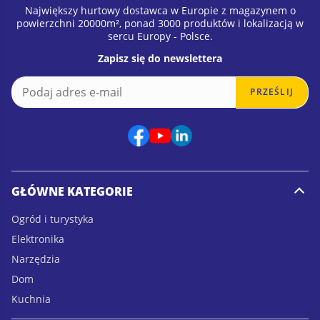
Największy hurtowy dostawca w Europie z magazynem o
powierzchni 20000m², ponad 3000 produktów i lokalizacją w
sercu Europy - Polsce.
Zapisz się do newslettera
E
E
PRZEŚLIJ
m
m
a
a
i
i
l
l
*
GŁÓWNE KATEGORIE
Ogród i turystyka
Elektronika
Narzędzia
Dom
Kuchnia