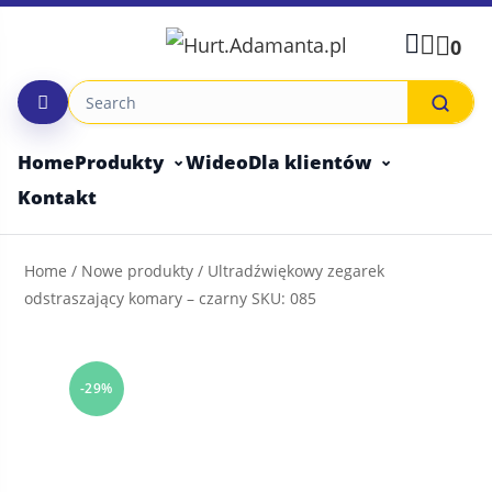
Skip
to
0
content
Home
Produkty
Wideo
Dla klientów
Kontakt
Home
/
Nowe produkty
/ Ultradźwiękowy zegarek
odstraszający komary – czarny SKU: 085
-29%