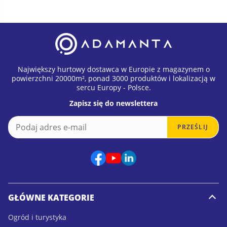
Największy hurtowy dostawca w Europie z magazynem o
powierzchni 20000m², ponad 3000 produktów i lokalizacją w
sercu Europy - Polsce.
Zapisz się do newslettera
E
*
PRZEŚLIJ
m
E
a
m
i
a
l
i
*
l
E
m
GŁÓWNE KATEGORIE
a
i
Ogród i turystyka
l