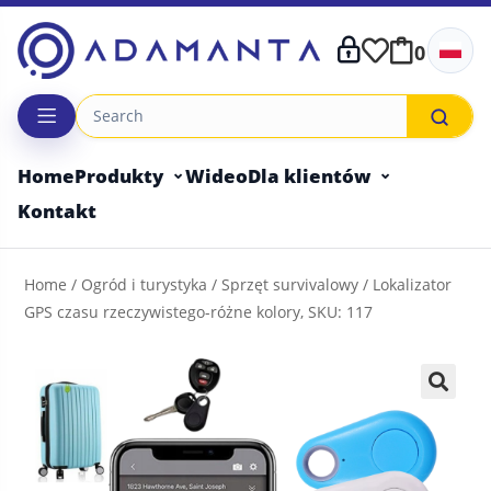
Skip
to
0
content
Home
Produkty
Wideo
Dla klientów
Kontakt
Home
/
Ogród i turystyka
/
Sprzęt survivalowy
/ Lokalizator
GPS czasu rzeczywistego-różne kolory, SKU: 117