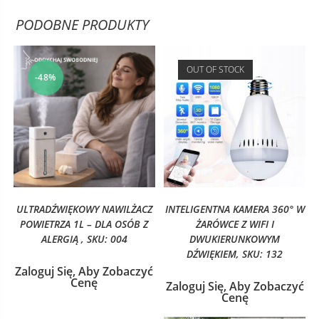
PODOBNE PRODUKTY
OUT OF STOCK
-48%
ULTRADŹWIĘKOWY NAWILŻACZ
INTELIGENTNA KAMERA 360° W
POWIETRZA 1L – DLA OSÓB Z
ŻARÓWCE Z WIFI I
ALERGIĄ , SKU: 004
DWUKIERUNKOWYM
DŹWIĘKIEM, SKU: 132
Zaloguj Się, Aby Zobaczyć
Cenę
Zaloguj Się, Aby Zobaczyć
Cenę