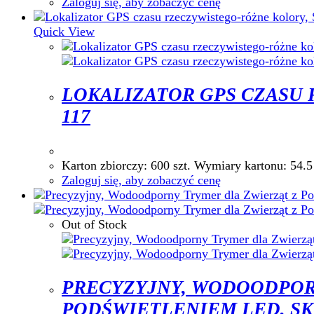
Zaloguj się, aby zobaczyć cenę
Quick View
LOKALIZATOR GPS CZASU 
117
Karton zbiorczy: 600 szt. Wymiary karton
Zaloguj się, aby zobaczyć cenę
Out of Stock
PRECYZYJNY, WODOODPOR
PODŚWIETLENIEM LED, SKU