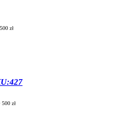
00 zł
U:427
500 zł