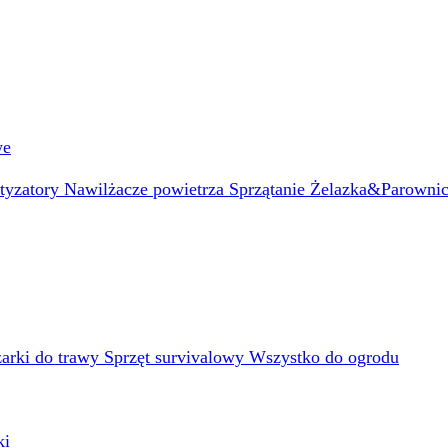
we
atyzatory
Nawilżacze powietrza
Sprzątanie
Żelazka&Parowni
arki do trawy
Sprzęt survivalowy
Wszystko do ogrodu
ki