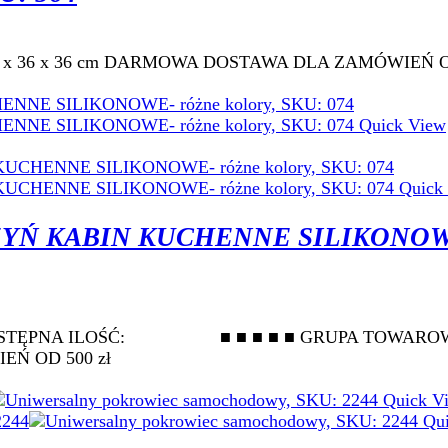
u: 39.5 x 36 x 36 cm DARMOWA DOSTAWA DLA ZAMÓWIEŃ O
Quick View
Quick
ZYŃ KABIN KUCHENNE SILIKONO
ki DOSTĘPNA ILOŚĆ: ■ ■ ■ ■ ■ GRUPA 
Ń OD 500 zł
Quick V
Qui