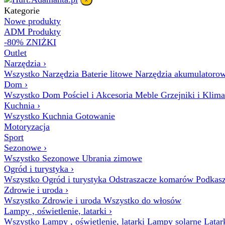
×
Kategorie
Nowe produkty
ADM Produkty
-80% ZNIŻKI
Outlet
Narzędzia
›
Wszystko Narzędzia
Baterie litowe
Narzędzia akumulatoro
Dom
›
Wszystko Dom
Pościel i Akcesoria
Meble
Grzejniki i Klim
Kuchnia
›
Wszystko Kuchnia
Gotowanie
Motoryzacja
Sport
Sezonowe
›
Wszystko Sezonowe
Ubrania zimowe
Ogród i turystyka
›
Wszystko Ogród i turystyka
Odstraszacze komarów
Podkasz
Zdrowie i uroda
›
Wszystko Zdrowie i uroda
Wszystko do włosów
Lampy , oświetlenie, latarki
›
Wszystko Lampy , oświetlenie, latarki
Lampy solarne
Latar