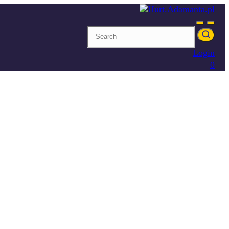
Login
0