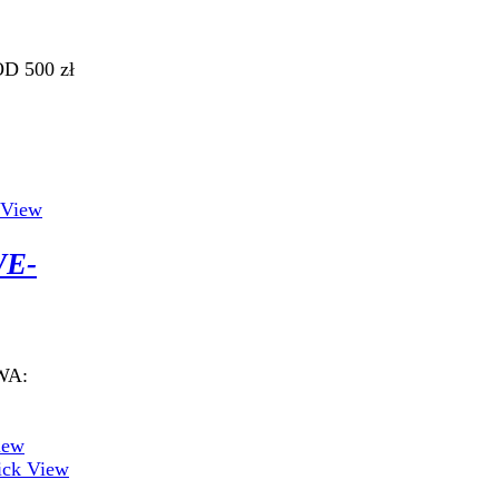
D 500 zł
 View
WE-
TOWAROWA:
iew
ck View