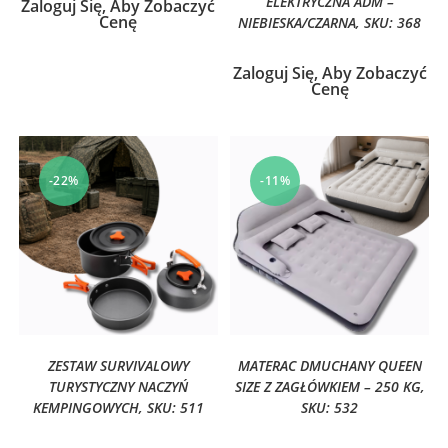
ELEKTRYCZNA ADM –
Zaloguj Się, Aby Zobaczyć
Cenę
NIEBIESKA/CZARNA, SKU: 368
Zaloguj Się, Aby Zobaczyć
Cenę
-22%
-11%
ZESTAW SURVIVALOWY
MATERAC DMUCHANY QUEEN
TURYSTYCZNY NACZYŃ
SIZE Z ZAGŁÓWKIEM – 250 KG,
KEMPINGOWYCH, SKU: 511
SKU: 532