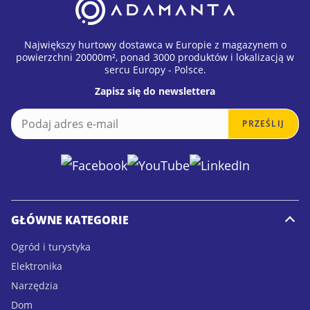
zwiększać sprzedaż i wykorzystywać aktualne
trendy rynkowe.
Największy hurtowy dostawca w Europie z magazynem o
powierzchni 20000m², ponad 3000 produktów i lokalizacją w
sercu Europy - Polsce.
Jako europejski dostawca hurtowy z
Zapisz się do newslettera
magazynem w Polsce zapewniamy szybką
E
E
realizację zamówień, konkurencyjne ceny
PRZEŚLIJ
m
m
a
a
hurtowe oraz regularnie aktualizowaną ofertę.
i
i
Nasze produkty sezonowe wybierane są na
l
l
*
E
podstawie aktualnego popytu, potencjału
m
sprzedażowego oraz trendów konsumenckich
a
GŁÓWNE KATEGORIE
i
na rynkach europejskich.
l
Ogród i turystyka
E
Elektronika
m
Jakie produkty znajdziesz w kategorii Produkty
a
Narzędzia
Sezonowe?
i
Dom
l