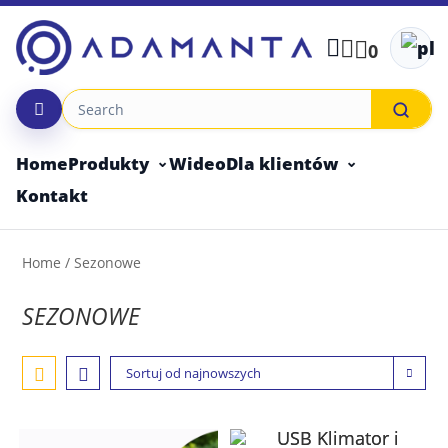
Skip
to
0
content
Home
Produkty
Wideo
Dla klientów
Kontakt
Home
/ Sezonowe
SEZONOWE
Sortuj od najnowszych