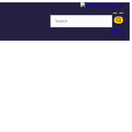
Login
0