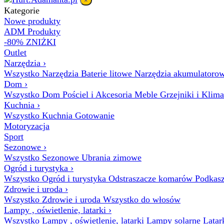
×
Kategorie
Nowe produkty
ADM Produkty
-80% ZNIŻKI
Outlet
Narzędzia
›
Wszystko Narzędzia
Baterie litowe
Narzędzia akumulatoro
Dom
›
Wszystko Dom
Pościel i Akcesoria
Meble
Grzejniki i Klim
Kuchnia
›
Wszystko Kuchnia
Gotowanie
Motoryzacja
Sport
Sezonowe
›
Wszystko Sezonowe
Ubrania zimowe
Ogród i turystyka
›
Wszystko Ogród i turystyka
Odstraszacze komarów
Podkasz
Zdrowie i uroda
›
Wszystko Zdrowie i uroda
Wszystko do włosów
Lampy , oświetlenie, latarki
›
Wszystko Lampy , oświetlenie, latarki
Lampy solarne
Latar