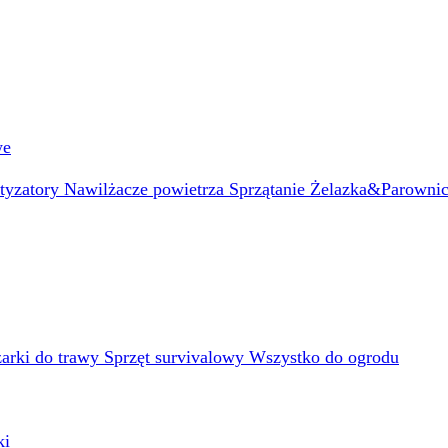
we
atyzatory
Nawilżacze powietrza
Sprzątanie
Żelazka&Parowni
arki do trawy
Sprzęt survivalowy
Wszystko do ogrodu
ki