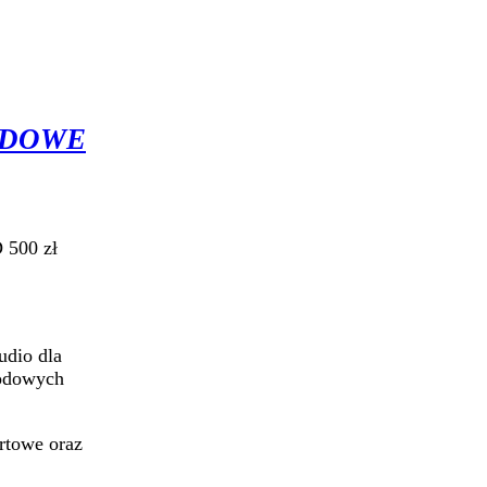
ODOWE
500 zł
udio dla
wodowych
rtowe oraz