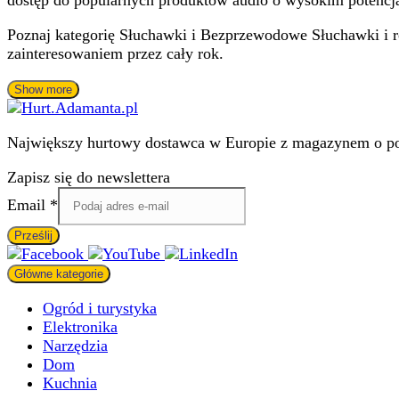
dostęp do popularnych produktów audio o wysokim potencj
Poznaj kategorię Słuchawki i Bezprzewodowe Słuchawki i ro
zainteresowaniem przez cały rok.
Show more
Największy hurtowy dostawca w Europie z magazynem o pow
Zapisz się do newslettera
Email
Email
*
Prześlij
Główne kategorie
Ogród i turystyka
Elektronika
Narzędzia
Dom
Kuchnia