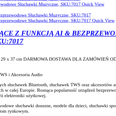
Quick View
Quick View
ĄCE Z FUNKCJĄ AI & BEZPRZEW
U:7017
u: 49 x 29 x 37 cm DARMOWA DOSTAWA DLA ZAMÓWIEŃ OD 
TWS i Akcesoria Audio
ych słuchawek Bluetooth, słuchawek TWS oraz akcesoriów a
ch w całej Europie. Rosnąca popularność urządzeń bezprze
ii elektroniki użytkowej.
ewodowe słuchawki douszne, modele dla dzieci, słuchawki spo
ndom rynkowym.