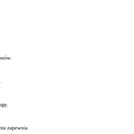
onów.
.
ugę.
anta zapewnia