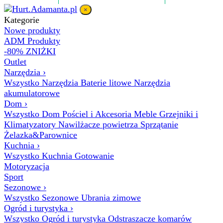
×
Kategorie
Nowe produkty
ADM Produkty
-80% ZNIŻKI
Outlet
Narzędzia
›
Wszystko Narzędzia
Baterie litowe
Narzędzia
akumulatorowe
Dom
›
Wszystko Dom
Pościel i Akcesoria
Meble
Grzejniki i
Klimatyzatory
Nawilżacze powietrza
Sprzątanie
Żelazka&Parownice
Kuchnia
›
Wszystko Kuchnia
Gotowanie
Motoryzacja
Sport
Sezonowe
›
Wszystko Sezonowe
Ubrania zimowe
Ogród i turystyka
›
Wszystko Ogród i turystyka
Odstraszacze komarów