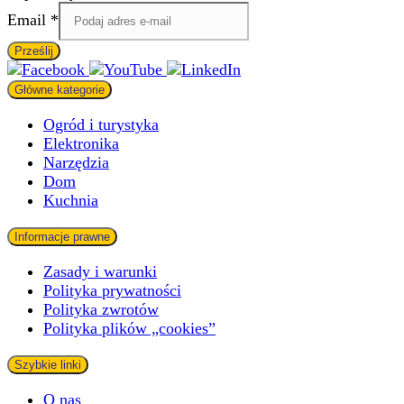
Email
Email
*
Prześlij
Główne kategorie
Ogród i turystyka
Elektronika
Narzędzia
Dom
Kuchnia
Informacje prawne
Zasady i warunki
Polityka prywatności
Polityka zwrotów
Polityka plików „cookies”
Szybkie linki
O nas