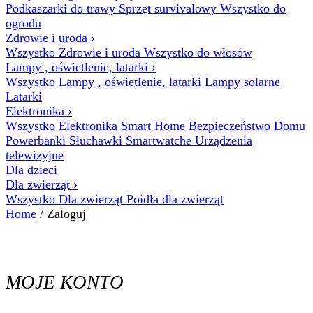
Podkaszarki do trawy
Sprzęt survivalowy
Wszystko do
ogrodu
Zdrowie i uroda
›
Wszystko Zdrowie i uroda
Wszystko do włosów
Lampy , oświetlenie, latarki
›
Wszystko Lampy , oświetlenie, latarki
Lampy solarne
Latarki
Elektronika
›
Wszystko Elektronika
Smart Home
Bezpieczeństwo Domu
Powerbanki
Słuchawki
Smartwatche
Urządzenia
telewizyjne
Dla dzieci
Dla zwierząt
›
Wszystko Dla zwierząt
Poidła dla zwierząt
Home
/ Zaloguj
MOJE KONTO