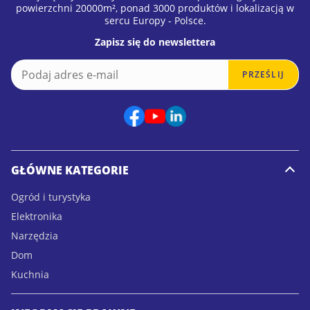
powierzchni 20000m², ponad 3000 produktów i lokalizacją w
sercu Europy - Polsce.
Zapisz się do newslettera
E
E
PRZEŚLIJ
m
m
a
a
i
i
l
l
*
E
m
a
GŁÓWNE KATEGORIE
i
l
Ogród i turystyka
E
Elektronika
m
a
Narzędzia
i
Dom
l
Kuchnia