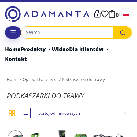
Skip
to
0
content
Home
Produkty
Wideo
Dla klientów
Kontakt
Home
/
Ogród i turystyka
/ Podkaszarki do trawy
PODKASZARKI DO TRAWY
Sortuj od najnowszych