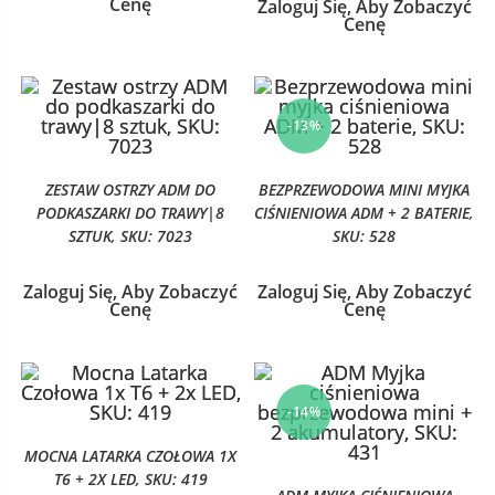
Cenę
Zaloguj Się, Aby Zobaczyć
Cenę
-13%
ZESTAW OSTRZY ADM DO
BEZPRZEWODOWA MINI MYJKA
PODKASZARKI DO TRAWY|8
CIŚNIENIOWA ADM + 2 BATERIE,
SZTUK, SKU: 7023
SKU: 528
Zaloguj Się, Aby Zobaczyć
Zaloguj Się, Aby Zobaczyć
Cenę
Cenę
-14%
MOCNA LATARKA CZOŁOWA 1X
T6 + 2X LED, SKU: 419