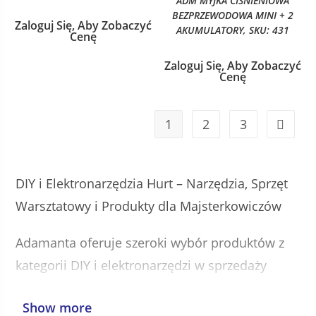
ADM MYJKA CIŚNIENIOWA
BEZPRZEWODOWA MINI + 2
Zaloguj Się, Aby Zobaczyć
AKUMULATORY, SKU: 431
Cenę
Zaloguj Się, Aby Zobaczyć
Cenę
1
2
3
DIY i Elektronarzędzia Hurt – Narzędzia, Sprzęt
Warsztatowy i Produkty dla Majsterkowiczów
Adamanta oferuje szeroki wybór produktów z
kategorii DIY i elektronarzędzi w sprzedaży
hurtowej dla sklepów, e-commerce,
Show more
dystrybutorów, marketów budowlanych oraz