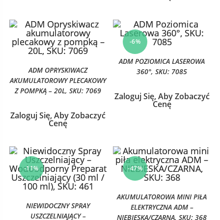
-6%
ADM POZIOMICA LASEROWA
ADM OPRYSKIWACZ
360°, SKU: 7085
AKUMULATOROWY PLECAKOWY
Z POMPKĄ – 20L, SKU: 7069
Zaloguj Się, Aby Zobaczyć
Cenę
Zaloguj Się, Aby Zobaczyć
Cenę
-11%
-47%
AKUMULATOROWA MINI PIŁA
NIEWIDOCZNY SPRAY
ELEKTRYCZNA ADM –
USZCZELNIAJĄCY –
NIEBIESKA/CZARNA, SKU: 368