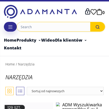
Skip
to
0
content
Home
Produkty
Wideo
Dla klientów
Kontakt
Home
/ Narzędzia
NARZĘDZIA