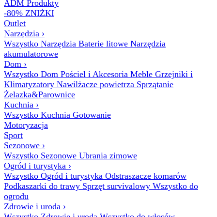
ADM Produkty
-80% ZNIŻKI
Outlet
Narzędzia
›
Wszystko Narzędzia
Baterie litowe
Narzędzia
akumulatorowe
Dom
›
Wszystko Dom
Pościel i Akcesoria
Meble
Grzejniki i
Klimatyzatory
Nawilżacze powietrza
Sprzątanie
Żelazka&Parownice
Kuchnia
›
Wszystko Kuchnia
Gotowanie
Motoryzacja
Sport
Sezonowe
›
Wszystko Sezonowe
Ubrania zimowe
Ogród i turystyka
›
Wszystko Ogród i turystyka
Odstraszacze komarów
Podkaszarki do trawy
Sprzęt survivalowy
Wszystko do
ogrodu
Zdrowie i uroda
›
Wszystko Zdrowie i uroda
Wszystko do włosów