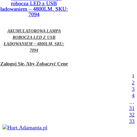
AKUMULATOROWA LAMPA
ROBOCZA LED Z USB
ŁADOWANIEM – 4800LM, SKU:
7094
Zaloguj Się, Aby Zobaczyć Cenę
1
2
3
4
…
31
32
33