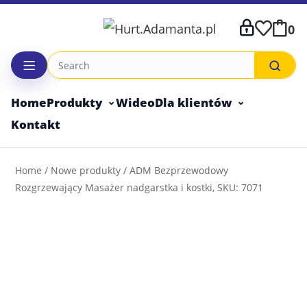
Skip
to
0
content
Home
Produkty
Wideo
Dla klientów
Kontakt
Home
/
Nowe produkty
/ ADM Bezprzewodowy
Rozgrzewający Masażer nadgarstka i kostki, SKU: 7071