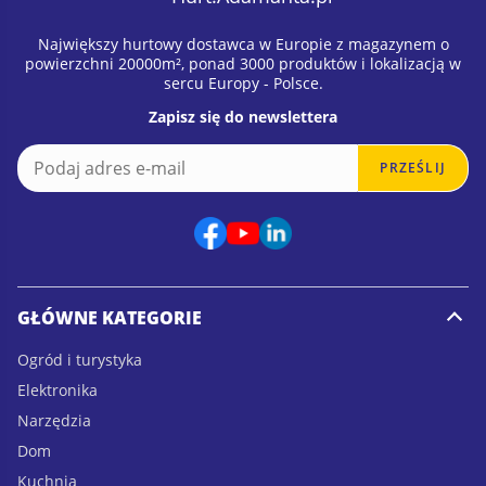
Największy hurtowy dostawca w Europie z magazynem o
powierzchni 20000m², ponad 3000 produktów i lokalizacją w
sercu Europy - Polsce.
Zapisz się do newslettera
E
E
PRZEŚLIJ
m
m
a
a
i
i
l
l
*
*
E
m
GŁÓWNE KATEGORIE
a
i
Ogród i turystyka
l
Elektronika
Narzędzia
Dom
Kuchnia