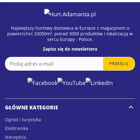
Największy hurtowy dostawca w Europie z magazynem o
powierzchni 20000m², ponad 3000 produktów i lokalizacją w
sercu Europy - Polsce.
Zapisz się do newslettera
E
E
PRZEŚLIJ
m
m
a
a
i
i
l
l
*
E
m
a
GŁÓWNE KATEGORIE
i
l
Ogród i turystyka
*
Elektronika
Narzędzia