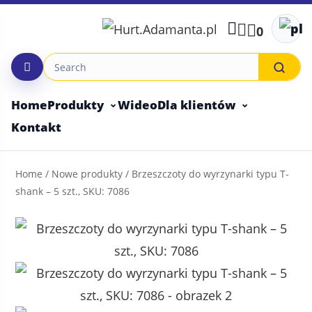
Skip
to
0
content
Home
Produkty
Wideo
Dla klientów
Kontakt
Home
/
Nowe produkty
/ Brzeszczoty do wyrzynarki typu T-
shank – 5 szt., SKU: 7086