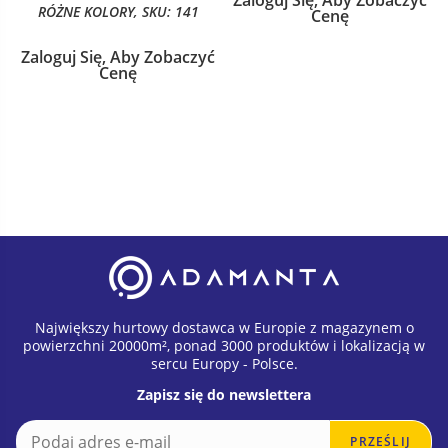
Zaloguj Się, Aby Zobaczyć
RÓŻNE KOLORY, SKU: 141
Cenę
Zaloguj Się, Aby Zobaczyć
Cenę
Największy hurtowy dostawca w Europie z magazynem o
powierzchni 20000m², ponad 3000 produktów i lokalizacją w
sercu Europy - Polsce.
Zapisz się do newslettera
E
E
PRZEŚLIJ