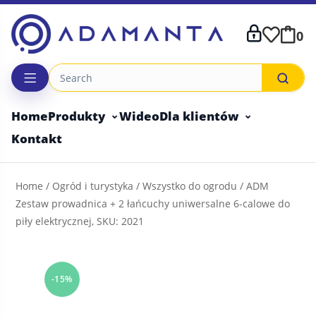
Skip
to
0
content
Home
Produkty
Wideo
Dla klientów
Kontakt
Home
/
Ogród i turystyka
/
Wszystko do ogrodu
/ ADM
Zestaw prowadnica + 2 łańcuchy uniwersalne 6-calowe do
piły elektrycznej, SKU: 2021
-15%