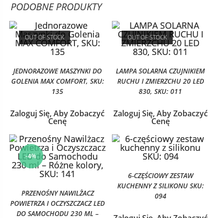
PODOBNE PRODUKTY
OUT OF STOCK
OUT OF STOCK
JEDNORAZOWE MASZYNKI DO
LAMPA SOLARNA CZUJNIKIEM
GOLENIA MAX COMFORT, SKU:
RUCHU I ZMIERZCHU 20 LED
135
830, SKU: 011
Zaloguj Się, Aby Zobaczyć
Zaloguj Się, Aby Zobaczyć
Cenę
Cenę
-4%
6-CZĘŚCIOWY ZESTAW
KUCHENNY Z SILIKONU SKU:
PRZENOŚNY NAWILŻACZ
094
POWIETRZA I OCZYSZCZACZ LED
DO SAMOCHODU 230 ML –