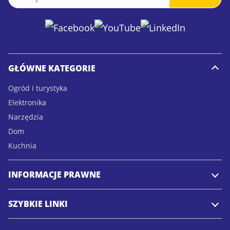
m
m
a
a
i
i
l
l
*
GŁÓWNE KATEGORIE
Ogród i turystyka
Elektronika
Narzędzia
Dom
Kuchnia
INFORMACJE PRAWNE
SZYBKIE LINKI