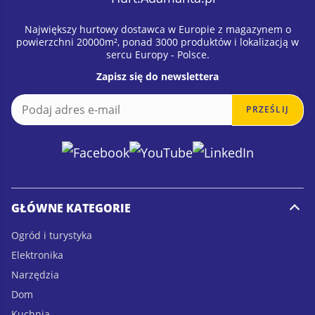
Największy hurtowy dostawca w Europie z magazynem o
powierzchni 20000m², ponad 3000 produktów i lokalizacją w
sercu Europy - Polsce.
Zapisz się do newslettera
E
E
PRZEŚLIJ
m
m
a
a
i
i
l
l
*
GŁÓWNE KATEGORIE
Ogród i turystyka
Elektronika
Narzędzia
Dom
Kuchnia