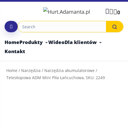
Skip
to
0
content
Home
Produkty
Wideo
Dla klientów
Kontakt
Home
/
Narzędzia
/
Narzędzia akumulatorowe
/
Teleskopowa ADM Mini Piła Łańcuchowa, SKU: 2249