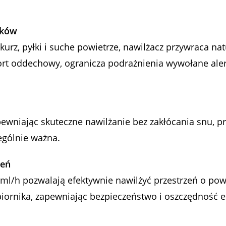
ików
urz, pyłki i suche powietrze, nawilżacz przywraca n
fort oddechowy, ogranicza podrażnienia wywołane ale
ewniając skuteczne nawilżanie bez zakłócania snu, pr
zególnie ważna.
zeń
0 ml/h pozwalają efektywnie nawilżyć przestrzeń o po
iornika, zapewniając bezpieczeństwo i oszczędność en