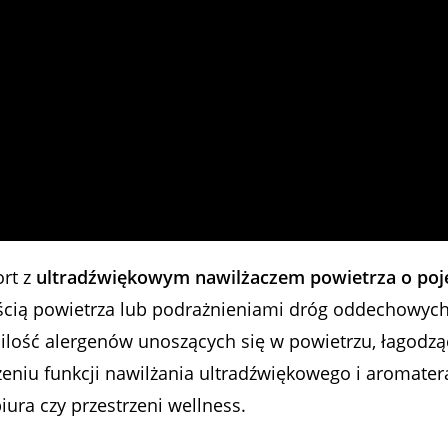
ort z
ultradźwiękowym nawilżaczem powietrza o poje
ością powietrza lub podrażnieniami dróg oddechowyc
ilość alergenów unoszących się w powietrzu, łagodzą
eniu funkcji nawilżania ultradźwiękowego i aromater
ura czy przestrzeni wellness.