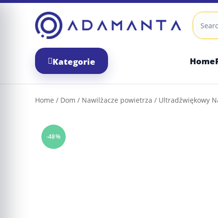
Skip
to
content
Home
Kategorie
Home
/
Dom
/
Nawilżacze powietrza
/ Ultradźwiękowy Na
-48%