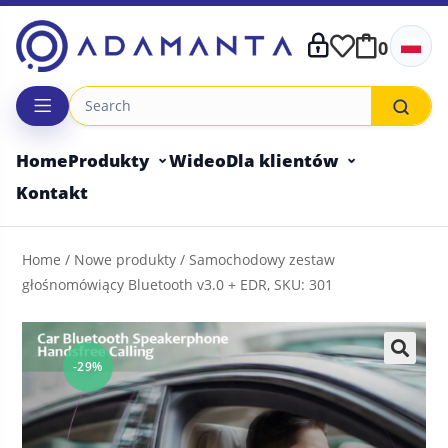
Skip
to
0
content
Home
Produkty
Wideo
Dla klientów
Kontakt
Home
/
Nowe produkty
/ Samochodowy zestaw
głośnomówiący Bluetooth v3.0 + EDR, SKU: 301
-29%