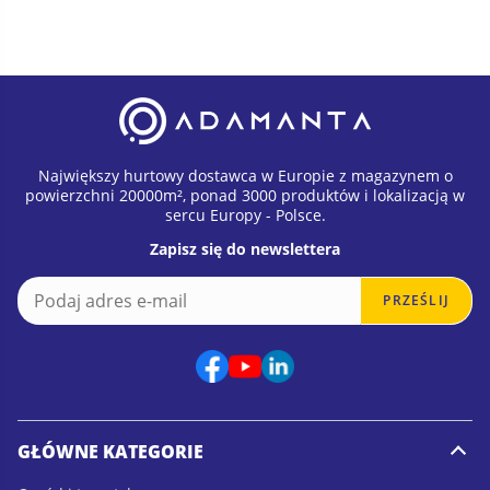
Największy hurtowy dostawca w Europie z magazynem o
powierzchni 20000m², ponad 3000 produktów i lokalizacją w
sercu Europy - Polsce.
Zapisz się do newslettera
E
E
PRZEŚLIJ
m
m
a
a
i
i
l
l
*
*
E
m
GŁÓWNE KATEGORIE
a
i