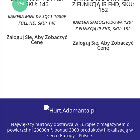
-37%
KAMERA MINI DV SQ11 1080P
KAMERA SAMOCHODOWA 120°
FULL HD, SKU: 146
Z FUNKCJĄ IR FHD, SKU: 152
Zaloguj Się, Aby Zobaczyć
Cenę
Zaloguj Się, Aby Zobaczyć
Cenę
Największy hurtowy dostawca w Europie z magazynem o
powierzchni 20000m², ponad 3000 produktów i lokalizacją w
sercu Europy - Polsce.