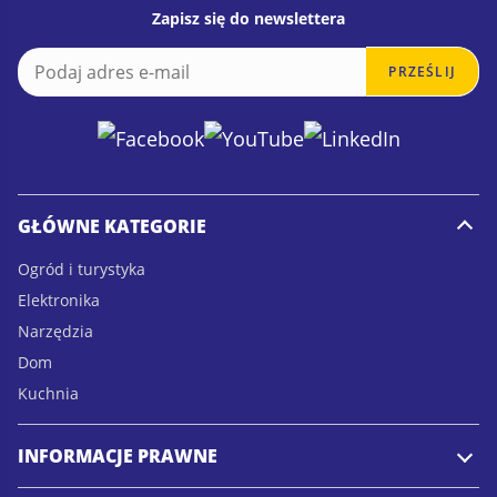
Zapisz się do newslettera
E
E
PRZEŚLIJ
m
m
a
a
i
i
l
l
*
GŁÓWNE KATEGORIE
Ogród i turystyka
Elektronika
Narzędzia
Dom
Kuchnia
INFORMACJE PRAWNE