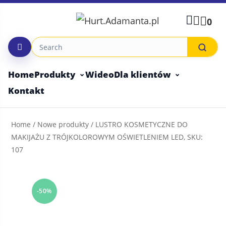
Skip
to
0
content
Home
Produkty
Wideo
Dla klientów
Kontakt
Home
/
Nowe produkty
/ LUSTRO KOSMETYCZNE DO
MAKIJAŻU Z TRÓJKOLOROWYM OŚWIETLENIEM LED, SKU:
107
-50%