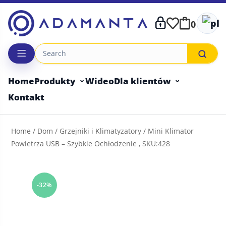
Skip
to
0
content
Home
Produkty
Wideo
Dla klientów
Kontakt
Home
/
Dom
/
Grzejniki i Klimatyzatory
/ Mini Klimator
Powietrza USB – Szybkie Ochłodzenie , SKU:428
-32%