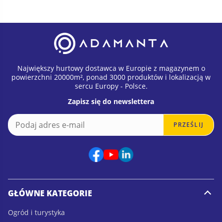
Największy hurtowy dostawca w Europie z magazynem o
powierzchni 20000m², ponad 3000 produktów i lokalizacją w
sercu Europy - Polsce.
Zapisz się do newslettera
E
*
PRZEŚLIJ
m
*
a
*
i
l
*
GŁÓWNE KATEGORIE
Ogród i turystyka