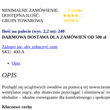
MINIMALNE ZAMÓWIENIE:
2 sztuki
DOSTĘPNA ILOŚĆ:
■ ■ ■ ■ □
GRUPA TOWAROWA:
NOWY
Ilość na palecie (wys. 2,2 m): 240
DARMOWA DOSTAWA DLA ZAMÓWIEŃ OD 500 zł
Zaloguj się, aby zobaczyć cenę
SKU:
400-A
Opis
OPIS
Pozbądź się uciążliwych owadów za pomocą tej nowoczesnej
wentylator ssący, aby skutecznie przyciągać i eliminować 
obsłudze – idealne rozwiązanie dla komfortowego i spokoj
Kluczowe cechy