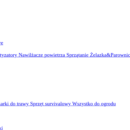
we
atyzatory
Nawilżacze powietrza
Sprzątanie
Żelazka&Parowni
arki do trawy
Sprzęt survivalowy
Wszystko do ogrodu
ki