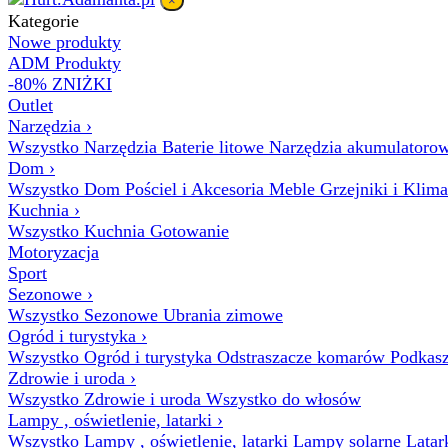
×
Kategorie
Nowe produkty
ADM Produkty
-80% ZNIŻKI
Outlet
Narzędzia
›
Wszystko Narzędzia
Baterie litowe
Narzędzia akumulatoro
Dom
›
Wszystko Dom
Pościel i Akcesoria
Meble
Grzejniki i Klim
Kuchnia
›
Wszystko Kuchnia
Gotowanie
Motoryzacja
Sport
Sezonowe
›
Wszystko Sezonowe
Ubrania zimowe
Ogród i turystyka
›
Wszystko Ogród i turystyka
Odstraszacze komarów
Podkasz
Zdrowie i uroda
›
Wszystko Zdrowie i uroda
Wszystko do włosów
Lampy , oświetlenie, latarki
›
Wszystko Lampy , oświetlenie, latarki
Lampy solarne
Latar