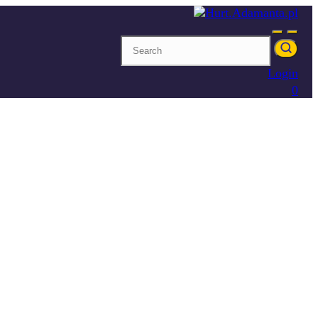
Login
0