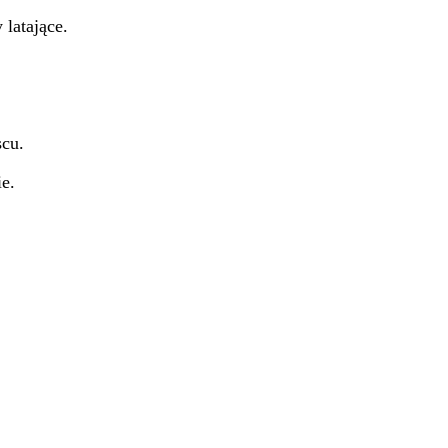
 latające.
cu.
ie.