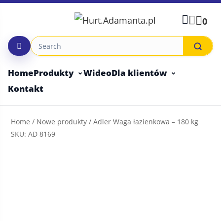
Skip
to
0
content
Home
Produkty
Wideo
Dla klientów
Kontakt
Home
/
Nowe produkty
/ Adler Waga łazienkowa – 180 kg
SKU: AD 8169