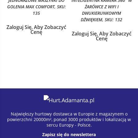
JEDNORAZOWE MASZYNKI DO
INTELIGENTNA KAMERA 360° W
GOLENIA MAX COMFORT, SKU:
ŻARÓWCE Z WIFI I
135
DWUKIERUNKOWYM
DŹWIĘKIEM, SKU: 132
Zaloguj Się, Aby Zobaczyć
Cenę
Zaloguj Się, Aby Zobaczyć
Cenę
Największy hurtowy dostawca w Europie z magazynem o
powierzchni 20000m², ponad 3000 produktów i lokalizacją w
sercu Europy - Polsce.
Zapisz się do newslettera