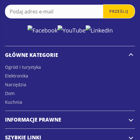
E
E
PRZEŚLIJ
m
m
a
a
i
i
l
l
*
GŁÓWNE KATEGORIE
Ogród i turystyka
Elektronika
Narzędzia
Dom
Kuchnia
INFORMACJE PRAWNE
SZYBKIE LINKI