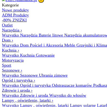
×
Kategorie
Nowe produkty
ADM Produkty
-80% ZNIŻKI
Outlet
Narzędzia
›
Wszystko Narzędzia
Baterie litowe
Narzędzia akumulatoro
Dom
›
Wszystko Dom
Pościel i Akcesoria
Meble
Grzejniki i Klim
Kuchnia
›
Wszystko Kuchnia
Gotowanie
Motoryzacja
Sport
Sezonowe
›
Wszystko Sezonowe
Ubrania zimowe
Ogród i turystyka
›
Wszystko Ogród i turystyka
Odstraszacze komarów
Podkasz
Zdrowie i uroda
›
Wszystko Zdrowie i uroda
Wszystko do włosów
Lampy , oświetlenie, latarki
›
Wszystko Lampy , oświetlenie, latarki
Lampy solarne
Latar