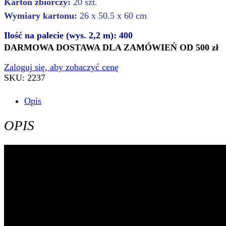
Karton zbiorczy:
20 szt.
Wymiary kartonu:
26 x 50.5 x 60 cm
Ilość na palecie (wys. 2,2 m): 400
DARMOWA DOSTAWA DLA ZAMÓWIEŃ OD 500 zł
Zaloguj się, aby zobaczyć cenę
SKU:
2237
Opis
OPIS