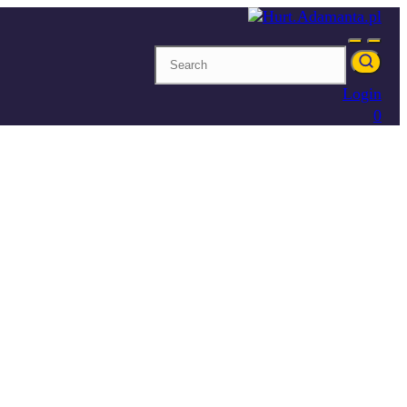
Login
0