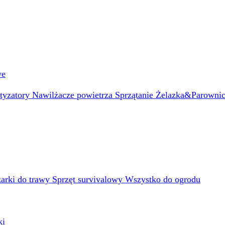
we
atyzatory
Nawilżacze powietrza
Sprzątanie
Żelazka&Parowni
arki do trawy
Sprzęt survivalowy
Wszystko do ogrodu
ki