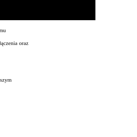
emu
ączenia oraz
lszym