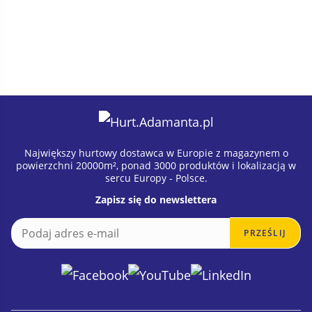
Największy hurtowy dostawca w Europie z magazynem o
powierzchni 20000m², ponad 3000 produktów i lokalizacją w
sercu Europy - Polsce.
Zapisz się do newslettera
E
E
PRZEŚLIJ
m
m
a
a
i
i
l
l
*