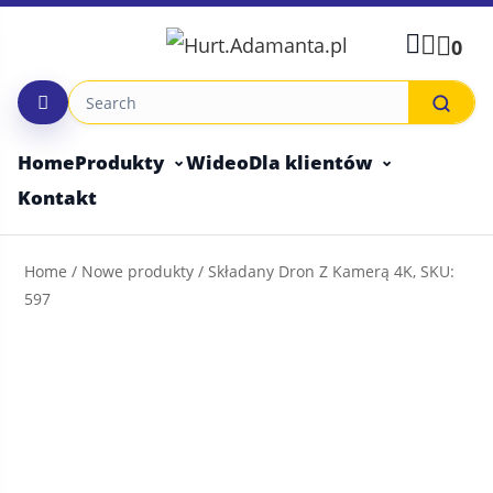
Skip
to
0
content
Home
Produkty
Wideo
Dla klientów
Kontakt
Home
/
Nowe produkty
/ Składany Dron Z Kamerą 4K, SKU:
597