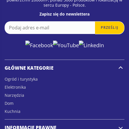
sercu Europy - Polsce.
Zapisz się do newslettera
E
E
PRZEŚLIJ
m
m
a
a
i
i
l
l
*
GŁÓWNE KATEGORIE
Ogród i turystyka
Elektronika
Narzędzia
Dom
Kuchnia
INFORMACJE PRAWNE