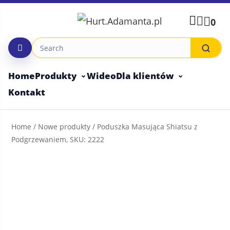
Skip
to
0
content
Home
Produkty
Wideo
Dla klientów
Kontakt
Home
/
Nowe produkty
/ Poduszka Masująca Shiatsu z
Podgrzewaniem, SKU: 2222