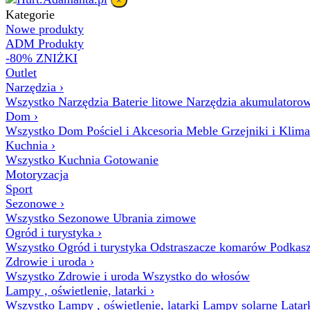
×
Kategorie
Nowe produkty
ADM Produkty
-80% ZNIŻKI
Outlet
Narzędzia
›
Wszystko Narzędzia
Baterie litowe
Narzędzia akumulatoro
Dom
›
Wszystko Dom
Pościel i Akcesoria
Meble
Grzejniki i Klim
Kuchnia
›
Wszystko Kuchnia
Gotowanie
Motoryzacja
Sport
Sezonowe
›
Wszystko Sezonowe
Ubrania zimowe
Ogród i turystyka
›
Wszystko Ogród i turystyka
Odstraszacze komarów
Podkasz
Zdrowie i uroda
›
Wszystko Zdrowie i uroda
Wszystko do włosów
Lampy , oświetlenie, latarki
›
Wszystko Lampy , oświetlenie, latarki
Lampy solarne
Latar