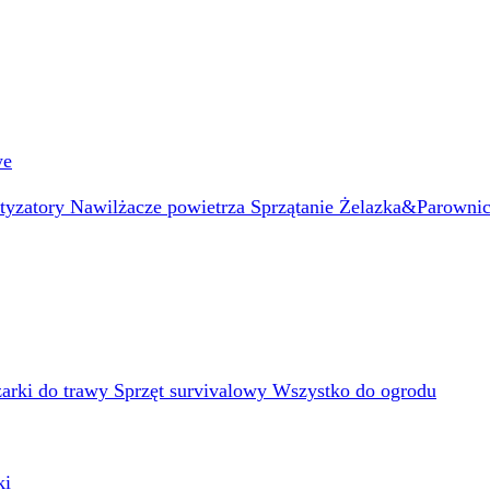
we
atyzatory
Nawilżacze powietrza
Sprzątanie
Żelazka&Parowni
arki do trawy
Sprzęt survivalowy
Wszystko do ogrodu
ki