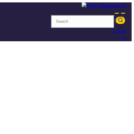
Login
0