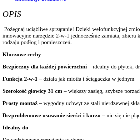
OPIS
Pożegnaj uciążliwe sprzątanie! Dzięki welofunkcyjnej zmiotc
innowacyjne narzędzie 2-w-1 jednocześnie zamiata, zbiera ku
rodzaju podłog i pomieszczeń.
Kluczowe cechy
Bezpieczny dla każdej powierzchni
– idealny do płytek, d
Funkcja 2-w-1
– działa jak miotła i ściągaczka w jednym
Szerokość głowicy 31 cm
– większy zasięg, szybsze porząd
Prosty montaż
– wygodny uchwyt ze stali nierdzewnej skład
Bezproblemowe usuwanie sierści i kurzu
– nic się nie plą
Idealny do
Do codziennego sprzątania w domu