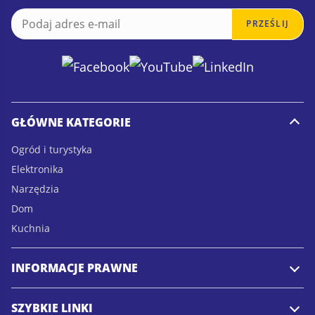
E
E
PRZEŚLIJ
m
m
a
a
i
i
l
l
*
GŁÓWNE KATEGORIE
Ogród i turystyka
Elektronika
Narzędzia
Dom
Kuchnia
INFORMACJE PRAWNE
SZYBKIE LINKI