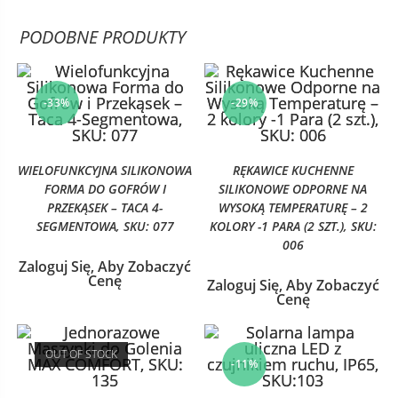
PODOBNE PRODUKTY
-33%
-29%
WIELOFUNKCYJNA SILIKONOWA
RĘKAWICE KUCHENNE
FORMA DO GOFRÓW I
SILIKONOWE ODPORNE NA
PRZEKĄSEK – TACA 4-
WYSOKĄ TEMPERATURĘ – 2
SEGMENTOWA, SKU: 077
KOLORY -1 PARA (2 SZT.), SKU:
006
Zaloguj Się, Aby Zobaczyć
Cenę
Zaloguj Się, Aby Zobaczyć
Cenę
OUT OF STOCK
-11%