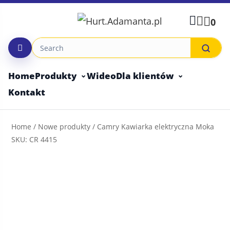
Skip
to
0
content
Home
Produkty
Wideo
Dla klientów
Kontakt
Home
/
Nowe produkty
/ Camry Kawiarka elektryczna Moka
SKU: CR 4415