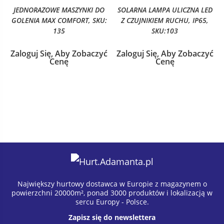
JEDNORAZOWE MASZYNKI DO
SOLARNA LAMPA ULICZNA LED
GOLENIA MAX COMFORT, SKU:
Z CZUJNIKIEM RUCHU, IP65,
135
SKU:103
Zaloguj Się, Aby Zobaczyć
Zaloguj Się, Aby Zobaczyć
Cenę
Cenę
Największy hurtowy dostawca w Europie z magazynem o
powierzchni 20000m², ponad 3000 produktów i lokalizacją w
sercu Europy - Polsce.
Zapisz się do newslettera