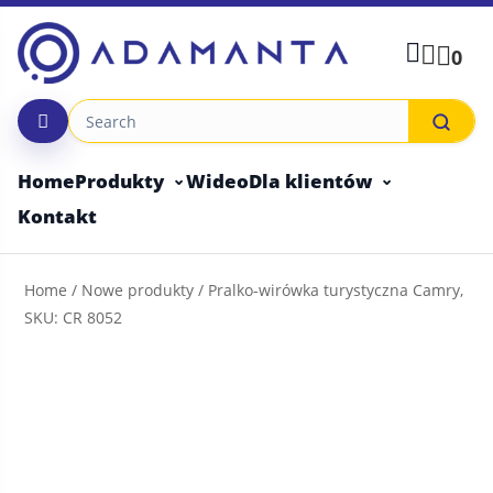
Skip
to
0
content
Home
Produkty
Wideo
Dla klientów
Kontakt
Home
/
Nowe produkty
/ Pralko-wirówka turystyczna Camry,
SKU: CR 8052