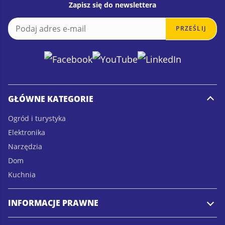
Zapisz się do newslettera
E
E
PRZEŚLIJ
m
m
a
a
i
i
l
l
*
GŁÓWNE KATEGORIE
Ogród i turystyka
Elektronika
Narzędzia
Dom
Kuchnia
INFORMACJE PRAWNE