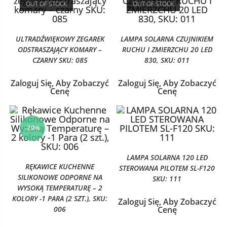
OUT OF STOCK
OUT OF STOCK
ULTRADŹWIĘKOWY ZEGAREK
LAMPA SOLARNA CZUJNIKIEM
ODSTRASZAJĄCY KOMARY –
RUCHU I ZMIERZCHU 20 LED
CZARNY SKU: 085
830, SKU: 011
Zaloguj Się, Aby Zobaczyć
Zaloguj Się, Aby Zobaczyć
Cenę
Cenę
-29%
LAMPA SOLARNA 120 LED
RĘKAWICE KUCHENNE
STEROWANA PILOTEM SL-F120
SILIKONOWE ODPORNE NA
SKU: 111
WYSOKĄ TEMPERATURĘ – 2
KOLORY -1 PARA (2 SZT.), SKU:
Zaloguj Się, Aby Zobaczyć
006
Cenę