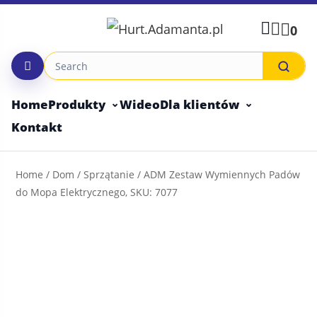
Skip
to
0
content
Home
Produkty
Wideo
Dla klientów
Kontakt
Home
/
Dom
/
Sprzątanie
/ ADM Zestaw Wymiennych Padów
do Mopa Elektrycznego, SKU: 7077