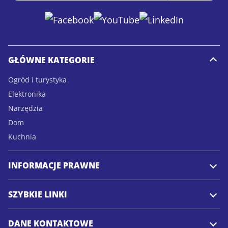
a
a
i
i
l
l
*
GŁÓWNE KATEGORIE
Ogród i turystyka
Elektronika
Narzędzia
Dom
Kuchnia
INFORMACJE PRAWNE
SZYBKIE LINKI
DANE KONTAKTOWE