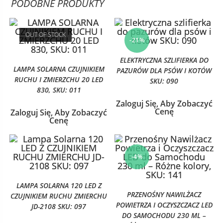
PODOBNE PRODUKTY
OUT OF STOCK
-21%
ELEKTRYCZNA SZLIFIERKA DO
LAMPA SOLARNA CZUJNIKIEM
PAZURÓW DLA PSÓW I KOTÓW
RUCHU I ZMIERZCHU 20 LED
SKU: 090
830, SKU: 011
Zaloguj Się, Aby Zobaczyć
Cenę
Zaloguj Się, Aby Zobaczyć
Cenę
-4%
LAMPA SOLARNA 120 LED Z
PRZENOŚNY NAWILŻACZ
CZUJNIKIEM RUCHU ZMIERCHU
POWIETRZA I OCZYSZCZACZ LED
JD-2108 SKU: 097
DO SAMOCHODU 230 ML –