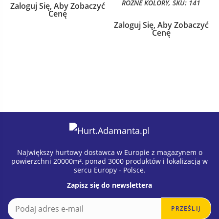
RÓŻNE KOLORY, SKU: 141
Zaloguj Się, Aby Zobaczyć
Cenę
Zaloguj Się, Aby Zobaczyć
Cenę
Największy hurtowy dostawca w Europie z magazynem o
powierzchni 20000m², ponad 3000 produktów i lokalizacją w
sercu Europy - Polsce.
Zapisz się do newslettera
E
E
PRZEŚLIJ
m
m