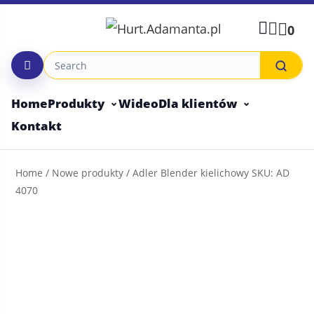
Skip
to
0
content
Home
Produkty
Wideo
Dla klientów
Kontakt
Home
/
Nowe produkty
/ Adler Blender kielichowy SKU: AD
4070