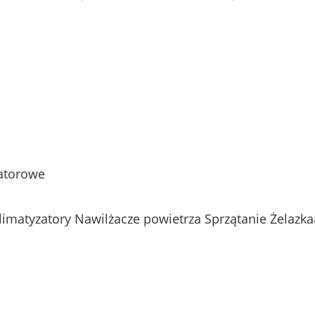
atorowe
Klimatyzatory
Nawilżacze powietrza
Sprzątanie
Żelazk