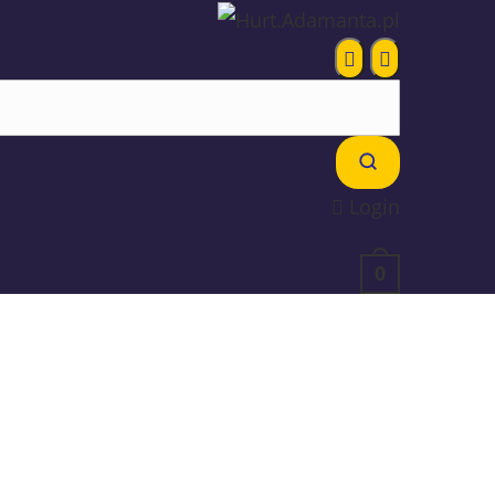
Login
0