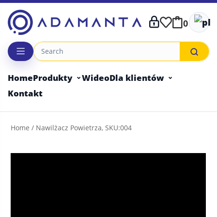
Skip
to
0
content
Home
Produkty
Wideo
Dla klientów
Kontakt
Home
/ Nawilżacz Powietrza, SKU:004