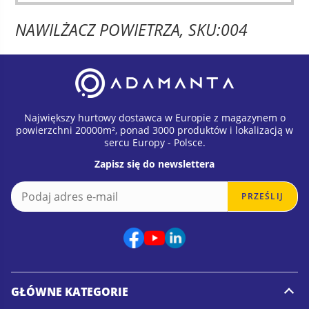
NAWILŻACZ POWIETRZA, SKU:004
Największy hurtowy dostawca w Europie z magazynem o
powierzchni 20000m², ponad 3000 produktów i lokalizacją w
sercu Europy - Polsce.
Zapisz się do newslettera
E
*
PRZEŚLIJ
m
E
a
m
i
a
l
i
*
l
*
GŁÓWNE KATEGORIE