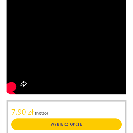
7.90
zł
(netto)
Ten
WYBIERZ OPCJE
produ