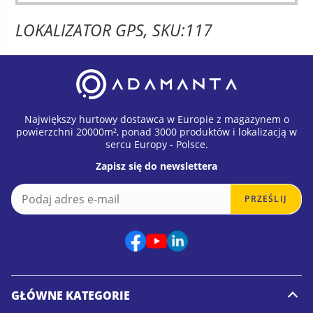
ma
LOKALIZATOR GPS, SKU:117
wiele
waria
Opcje
możn
wybr
na
Największy hurtowy dostawca w Europie z magazynem o
stron
powierzchni 20000m², ponad 3000 produktów i lokalizacją w
sercu Europy - Polsce.
produ
Zapisz się do newslettera
E
E
PRZEŚLIJ
m
m
a
a
i
i
l
l
*
*
E
m
GŁÓWNE KATEGORIE
a