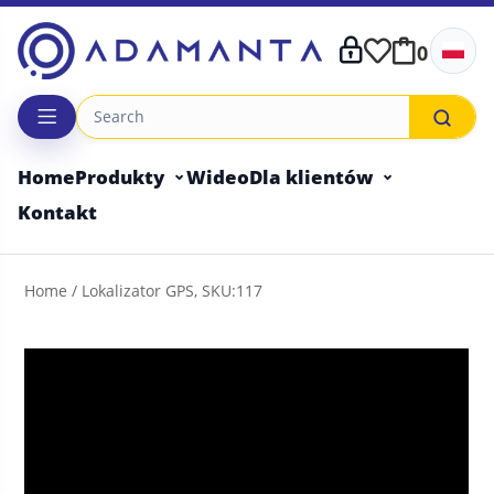
Skip
to
0
content
Home
Produkty
Wideo
Dla klientów
Kontakt
Home
/ Lokalizator GPS, SKU:117