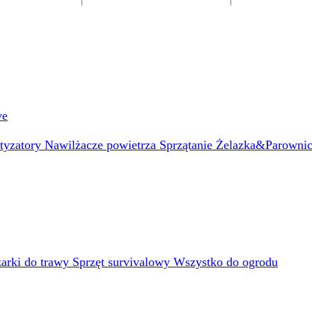
we
atyzatory
Nawilżacze powietrza
Sprzątanie
Żelazka&Parowni
arki do trawy
Sprzęt survivalowy
Wszystko do ogrodu