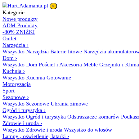
×
Kategorie
Nowe produkty
ADM Produkty
-80% ZNIŻKI
Outlet
Narzędzia
›
Wszystko Narzędzia
Baterie litowe
Narzędzia akumulatoro
Dom
›
Wszystko Dom
Pościel i Akcesoria
Meble
Grzejniki i Klim
Kuchnia
›
Wszystko Kuchnia
Gotowanie
Motoryzacja
Sport
Sezonowe
›
Wszystko Sezonowe
Ubrania zimowe
Ogród i turystyka
›
Wszystko Ogród i turystyka
Odstraszacze komarów
Podkasz
Zdrowie i uroda
›
Wszystko Zdrowie i uroda
Wszystko do włosów
Lampy , oświetlenie, latarki
›