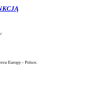
NKCJĄ
AROWA:
rcu Europy - Polsce.