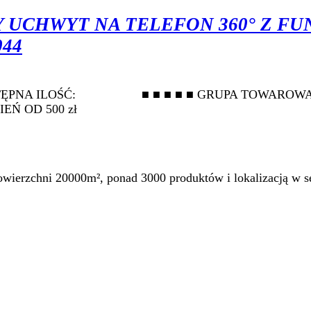
 UCHWYT NA TELEFON 360° Z FU
044
i DOSTĘPNA ILOŚĆ: ■ ■ ■ ■ ■ GRUPA TOW
Ń OD 500 zł
ierzchni 20000m², ponad 3000 produktów i lokalizacją w se