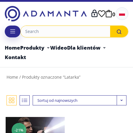
Skip
to
0
content
Home
Produkty
Wideo
Dla klientów
Kontakt
Home
/ Produkty oznaczone “Latarka”
Sortuj od najnowszych
-21%