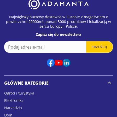
Największy hurtowy dostawca w Europie z magazynem o
powierzchni 20000m², ponad 3000 produktów i lokalizacją w
sercu Europy - Polsce.
Zapisz się do newslettera
E
E
PRZEŚLIJ
m
m
a
a
i
i
l
l
*
E
m
a
GŁÓWNE KATEGORIE
i
l
Ogród i turystyka
E
Elektronika
m
a
Narzędzia
i
Dom
l