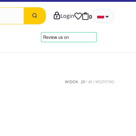
⌄
Login
0
WIDOK:
20
40
WSZYSTKO