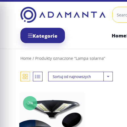
Skip
to
content
Home
Kategorie
Home
/ Produkty oznaczone “Lampa solarna”
Sortuj od najnowszych
-7%