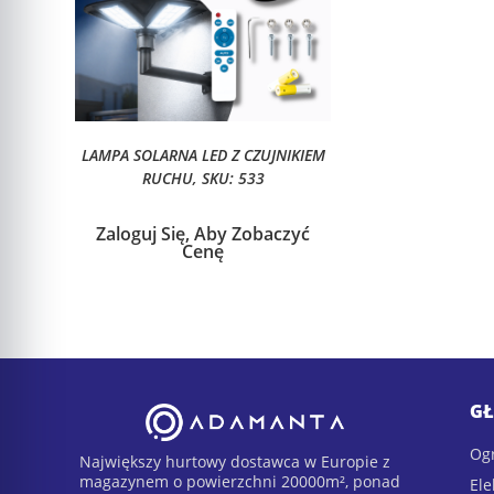
LAMPA SOLARNA LED Z CZUJNIKIEM
RUCHU, SKU: 533
Zaloguj Się, Aby Zobaczyć
Cenę
GŁ
Ogr
Największy hurtowy dostawca w Europie z
magazynem o powierzchni 20000m², ponad
Ele