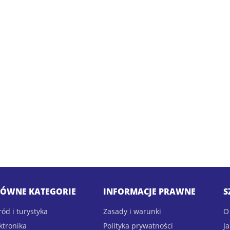
ÓWNE KATEGORIE
INFORMACJE PRAWNE
S
ód i turystyka
Zasady i warunki
O
ktronika
Polityka prywatności
J