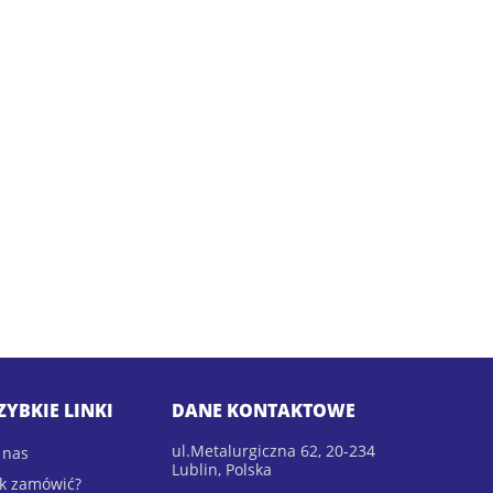
ZYBKIE LINKI
DANE KONTAKTOWE
ul.Metalurgiczna 62, 20-234
 nas
Lublin, Polska
ak zamówić?