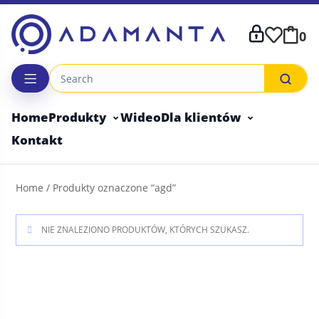
Skip
to
0
content
Home
Produkty
Wideo
Dla klientów
Kontakt
Home
/ Produkty oznaczone “agd”
NIE ZNALEZIONO PRODUKTÓW, KTÓRYCH SZUKASZ.