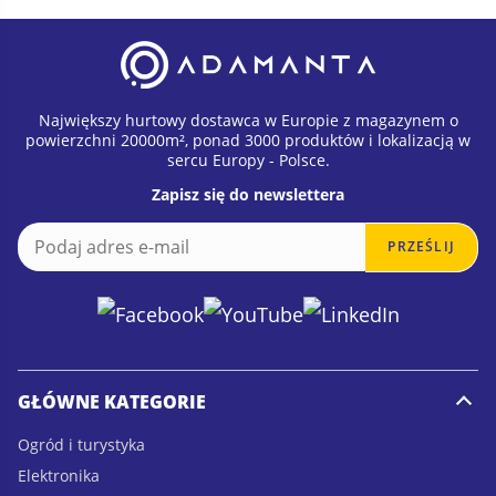
Największy hurtowy dostawca w Europie z magazynem o
powierzchni 20000m², ponad 3000 produktów i lokalizacją w
sercu Europy - Polsce.
Zapisz się do newslettera
E
E
PRZEŚLIJ
m
m
a
a
i
i
l
l
*
GŁÓWNE KATEGORIE
Ogród i turystyka
Elektronika