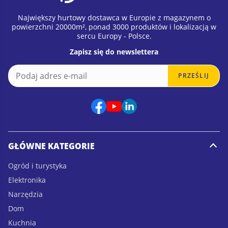
Największy hurtowy dostawca w Europie z magazynem o
powierzchni 20000m², ponad 3000 produktów i lokalizacją w
sercu Europy - Polsce.
Zapisz się do newslettera
E
*
PRZEŚLIJ
m
E
a
m
i
a
l
i
*
l
E
m
GŁÓWNE KATEGORIE
a
i
Ogród i turystyka
l
Elektronika
Narzędzia
Dom
Kuchnia