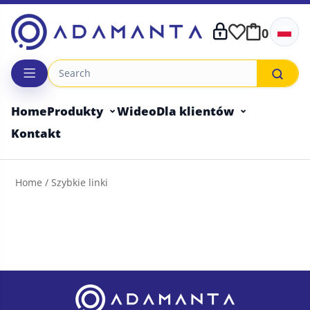
Skip
to
0
content
Home
Produkty
Wideo
Dla klientów
Kontakt
Home
/ Szybkie linki