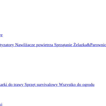
we
atyzatory
Nawilżacze powietrza
Sprzątanie
Żelazka&Parowni
arki do trawy
Sprzęt survivalowy
Wszystko do ogrodu
ki