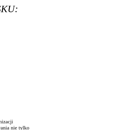
SKU:
izacji
nia nie tylko