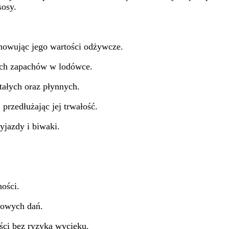
sosy.
chowując jego wartości odżywcze.
ych zapachów w lodówce.
tałych oraz płynnych.
rzedłużając jej trwałość.
jazdy i biwaki.
ości.
owych dań.
ci bez ryzyka wycieku.