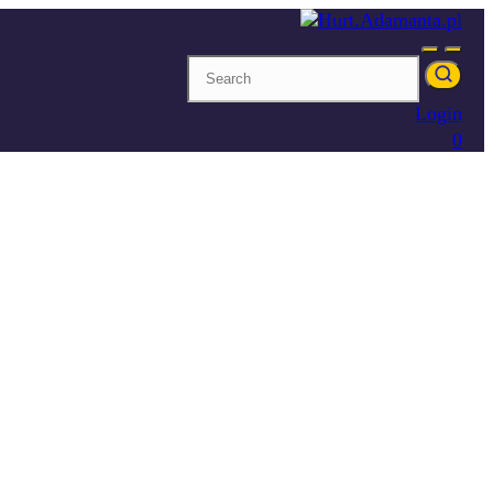
Login
0