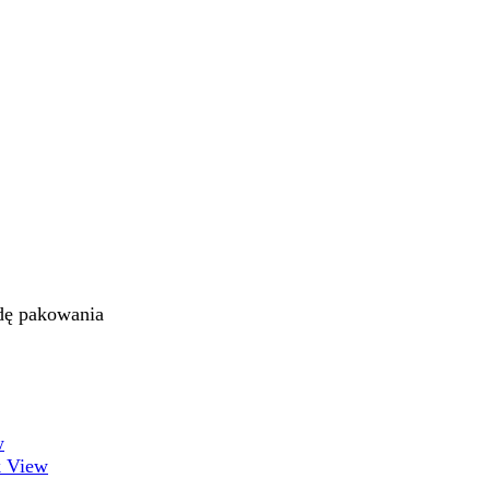
odę pakowania
w
 View