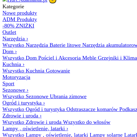
×
Kategorie
Nowe produkty
ADM Produkty
-80% ZNIŻKI
Outlet
Narzędzia
›
Wszystko Narzędzia
Baterie litowe
Narzędzia akumulatoro
Dom
›
Wszystko Dom
Pościel i Akcesoria
Meble
Grzejniki i Klim
Kuchnia
›
Wszystko Kuchnia
Gotowanie
Motoryzacja
Sport
Sezonowe
›
Wszystko Sezonowe
Ubrania zimowe
Ogród i turystyka
›
Wszystko Ogród i turystyka
Odstraszacze komarów
Podkasz
Zdrowie i uroda
›
Wszystko Zdrowie i uroda
Wszystko do włosów
Lampy , oświetlenie, latarki
›
Wszystko Lampy , oświetlenie, latarki
Lampy solarne
Latar