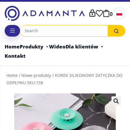
Skip
to
0
content
Home
Produkty
Wideo
Dla klientów
Kontakt
Home
/
Nowe produkty
/ KOREK SILIKONOWY ZATYCZKA DO
ODPŁYWU SKU:158