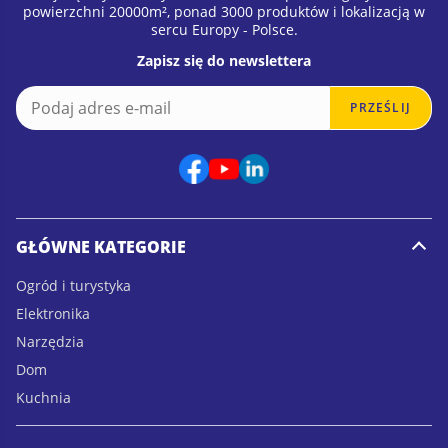
powierzchni 20000m², ponad 3000 produktów i lokalizacją w
sercu Europy - Polsce.
Zapisz się do newslettera
E
E
PRZEŚLIJ
m
m
a
a
i
i
l
l
*
E
m
a
GŁÓWNE KATEGORIE
i
l
Ogród i turystyka
E
Elektronika
m
a
Narzędzia
i
Dom
l
Kuchnia