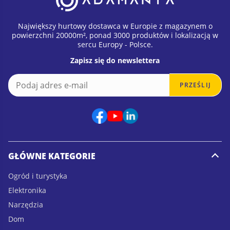
Największy hurtowy dostawca w Europie z magazynem o
powierzchni 20000m², ponad 3000 produktów i lokalizacją w
sercu Europy - Polsce.
Zapisz się do newslettera
E
E
PRZEŚLIJ
m
m
a
a
i
i
l
l
*
E
m
a
GŁÓWNE KATEGORIE
i
l
Ogród i turystyka
E
Elektronika
m
a
Narzędzia
i
Dom
l