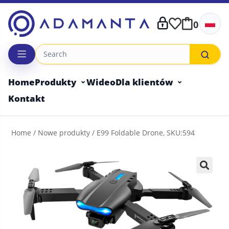
Skip
to
0
content
Home
Produkty
Wideo
Dla klientów
Kontakt
Home
/
Nowe produkty
/ E99 Foldable Drone, SKU:594