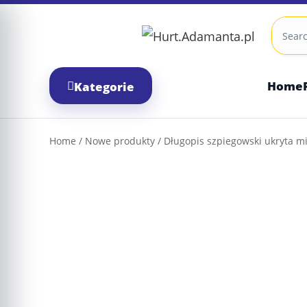
Skip
to
content
Home
Kategorie
Home
/
Nowe produkty
/ Długopis szpiegowski ukryta m