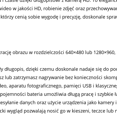
czasie dzięki długopisowi z kamerą HD. To elegancki
wideo w jakości HD, robienie zdjęć oraz przechowyw
 którzy cenią sobie wygodę i precyzję, doskonale spr
trację obrazu w rozdzielczości 640×480 lub 1280×960,
ły długopis, dzięki czemu doskonale nadaje się do p
z lub zatrzymasz nagrywanie bez konieczności skomp
eo, aparatu fotograficznego, pamięci USB i klasyczn
pojemności bateria umożliwia długą pracę i szybkie 
esyłanie danych oraz użycie urządzenia jako kamery 
cki wygląd pozwalają nosić go w kieszeni, teczce lub 