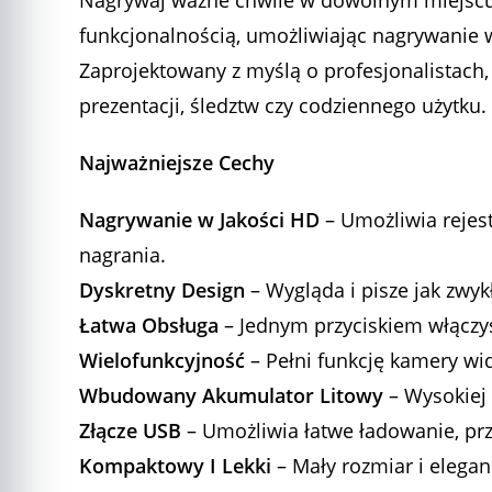
Nagrywaj ważne chwile w dowolnym miejscu i 
funkcjonalnością, umożliwiając nagrywanie 
Zaprojektowany z myślą o profesjonalistach,
prezentacji, śledztw czy codziennego użytku.
Najważniejsze Cechy
Nagrywanie w Jakości HD
– Umożliwia rejes
nagrania.
Dyskretny Design
– Wygląda i pisze jak zwyk
Łatwa Obsługa
– Jednym przyciskiem włączys
Wielofunkcyjność
– Pełni funkcję kamery wid
Wbudowany Akumulator Litowy
– Wysokiej 
Złącze USB
– Umożliwia łatwe ładowanie, prz
Kompaktowy I Lekki
– Mały rozmiar i elegan