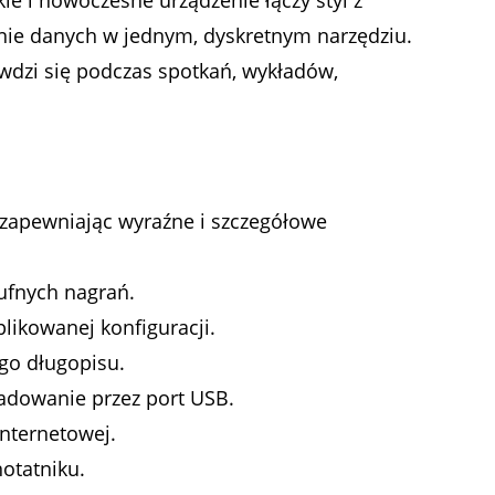
e i nowoczesne urządzenie łączy styl z
anie danych w jednym, dyskretnym narzędziu.
awdzi się podczas spotkań, wykładów,
 zapewniając wyraźne i szczegółowe
oufnych nagrań.
likowanej konfiguracji.
ego długopisu.
ładowanie przez port USB.
internetowej.
notatniku.