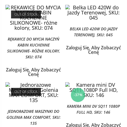
OUT OF STOCK
BELKA LED 420W DO JAZDY
TERENOWEJ, SKU: 045
RĘKAWICE DO MYCIA NACZYŃ
KABIN KUCHENNE
Zaloguj Się, Aby Zobaczyć
SILIKONOWE- RÓŻNE KOLORY,
Cenę
SKU: 074
Zaloguj Się, Aby Zobaczyć
Cenę
OUT OF STOCK
-37%
KAMERA MINI DV SQ11 1080P
JEDNORAZOWE MASZYNKI DO
FULL HD, SKU: 146
GOLENIA MAX COMFORT, SKU:
135
Zaloguj Się, Aby Zobaczyć