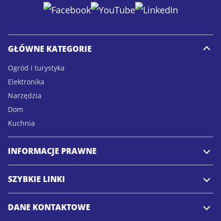
i
i
l
l
*
GŁÓWNE KATEGORIE
Ogród i turystyka
Elektronika
Narzędzia
Dom
Kuchnia
INFORMACJE PRAWNE
SZYBKIE LINKI
DANE KONTAKTOWE