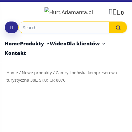
Skip
to
0
content
Home
Produkty
Wideo
Dla klientów
Kontakt
Home
/
Nowe produkty
/ Camry Lodówka kompresorowa
turystyczna 38L, SKU: CR 8076