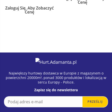
Cenę
Zaloguj Się, Aby Zobaczyć
Cenę
Największy hurtowy dostawca w Europie z magazynem o
powierzchni 20000m², ponad 3000 produktów i lokalizacją w
sercu Europy - Polsce.
Zapisz się do newslettera
E
E
PRZEŚLIJ
m
m
a
a