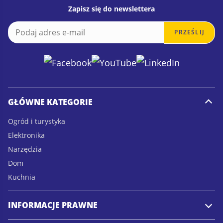
Zapisz się do newslettera
E
E
PRZEŚLIJ
m
m
a
a
i
i
l
l
*
GŁÓWNE KATEGORIE
Ogród i turystyka
Elektronika
Narzędzia
Dom
Kuchnia
INFORMACJE PRAWNE