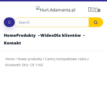
Skip
to
0
content
Home
Produkty
Wideo
Dla klientów
Kontakt
Home
/
Nowe produkty
/ Camry Kompaktowe radio z
bluetooth SKU: CR 1165