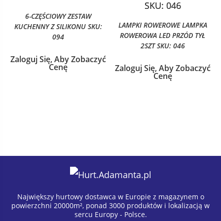
6-CZĘŚCIOWY ZESTAW
LAMPKI ROWEROWE LAMPKA
KUCHENNY Z SILIKONU SKU:
ROWEROWA LED PRZÓD TYŁ
094
2SZT SKU: 046
Zaloguj Się, Aby Zobaczyć
Cenę
Zaloguj Się, Aby Zobaczyć
Cenę
Największy hurtowy dostawca w Europie z magazynem o
powierzchni 20000m², ponad 3000 produktów i lokalizacją w
sercu Europy - Polsce.