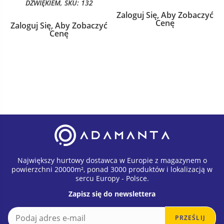
DŹWIĘKIEM, SKU: 132
Zaloguj Się, Aby Zobaczyć
Cenę
Zaloguj Się, Aby Zobaczyć
Cenę
Największy hurtowy dostawca w Europie z magazynem o
powierzchni 20000m², ponad 3000 produktów i lokalizacją w
sercu Europy - Polsce.
Zapisz się do newslettera
E
E
PRZEŚLIJ
m
m