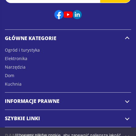
a
a
i
i
l
l
*
E
m
a
GŁÓWNE KATEGORIE
i
l
Ogród i turystyka
E
Elektronika
m
a
Narzędzia
i
Dom
l
Kuchnia
INFORMACJE PRAWNE
SZYBKIE LINKI
DANE KONTAKTOWE
Używamy plików cookie, aby zapewnić najlepszą jakość