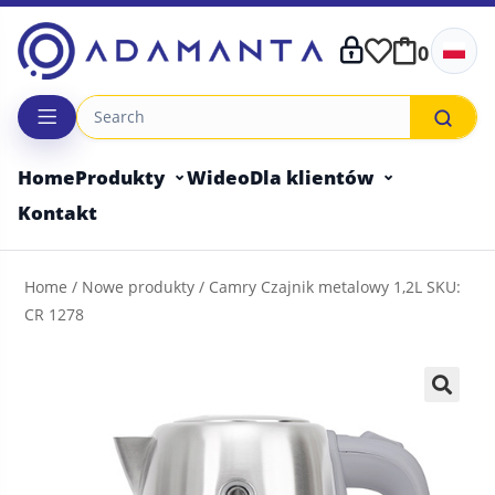
Skip
to
0
content
Home
Produkty
Wideo
Dla klientów
Kontakt
Home
/
Nowe produkty
/ Camry Czajnik metalowy 1,2L SKU:
CR 1278