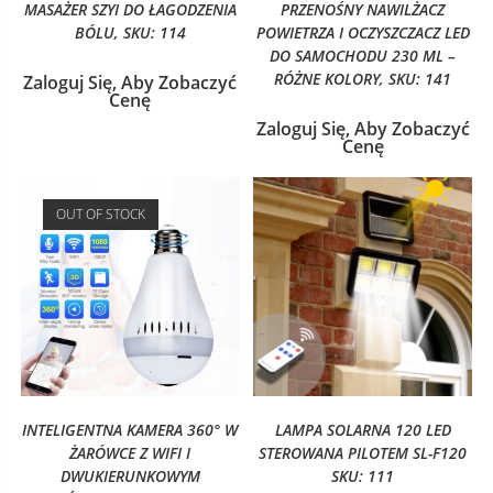
MASAŻER SZYI DO ŁAGODZENIA
PRZENOŚNY NAWILŻACZ
BÓLU, SKU: 114
POWIETRZA I OCZYSZCZACZ LED
DO SAMOCHODU 230 ML –
RÓŻNE KOLORY, SKU: 141
Zaloguj Się, Aby Zobaczyć
Cenę
Zaloguj Się, Aby Zobaczyć
Cenę
OUT OF STOCK
INTELIGENTNA KAMERA 360° W
LAMPA SOLARNA 120 LED
ŻARÓWCE Z WIFI I
STEROWANA PILOTEM SL-F120
DWUKIERUNKOWYM
SKU: 111