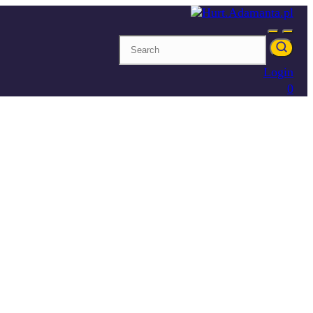
Login
0