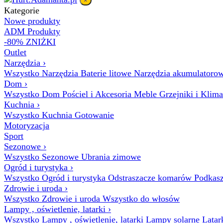
×
Kategorie
Nowe produkty
ADM Produkty
-80% ZNIŻKI
Outlet
Narzędzia
›
Wszystko Narzędzia
Baterie litowe
Narzędzia akumulatoro
Dom
›
Wszystko Dom
Pościel i Akcesoria
Meble
Grzejniki i Klim
Kuchnia
›
Wszystko Kuchnia
Gotowanie
Motoryzacja
Sport
Sezonowe
›
Wszystko Sezonowe
Ubrania zimowe
Ogród i turystyka
›
Wszystko Ogród i turystyka
Odstraszacze komarów
Podkasz
Zdrowie i uroda
›
Wszystko Zdrowie i uroda
Wszystko do włosów
Lampy , oświetlenie, latarki
›
Wszystko Lampy , oświetlenie, latarki
Lampy solarne
Latar