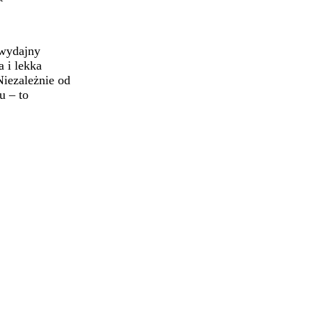
owydajny
 i lekka
Niezależnie od
u – to