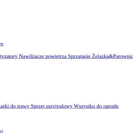
we
atyzatory
Nawilżacze powietrza
Sprzątanie
Żelazka&Parowni
arki do trawy
Sprzęt survivalowy
Wszystko do ogrodu
ki