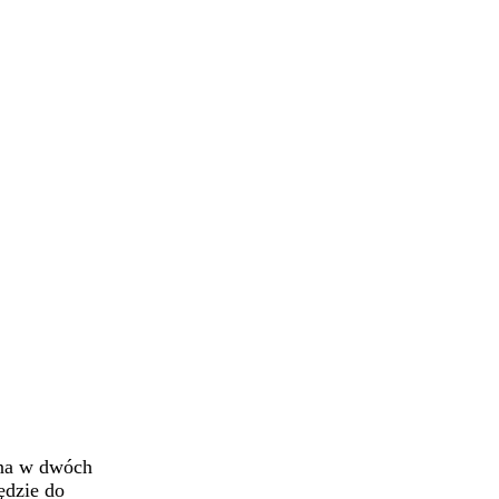
pna w dwóch
ędzie do