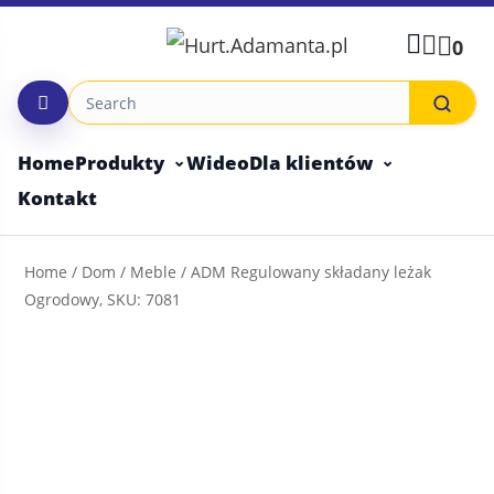
Skip
to
0
content
Home
Produkty
Wideo
Dla klientów
Kontakt
Home
/
Dom
/
Meble
/ ADM Regulowany składany leżak
Ogrodowy, SKU: 7081