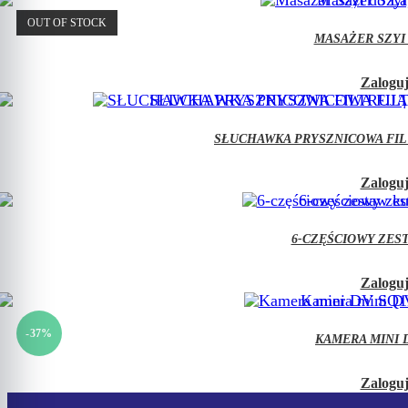
OUT OF STOCK
MASAŻER SZYI 
Zaloguj
SŁUCHAWKA PRYSZNICOWA FIL
Zaloguj
6-CZĘŚCIOWY ZEST
Zaloguj
-37%
KAMERA MINI D
Zaloguj