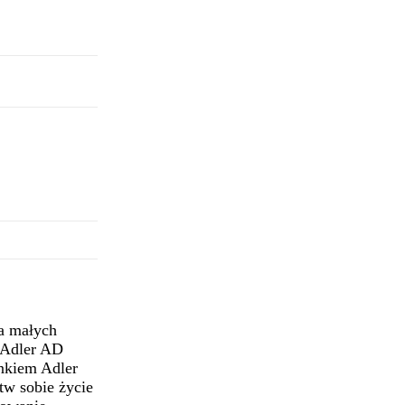
a małych
 Adler AD
rnkiem Adler
tw sobie życie