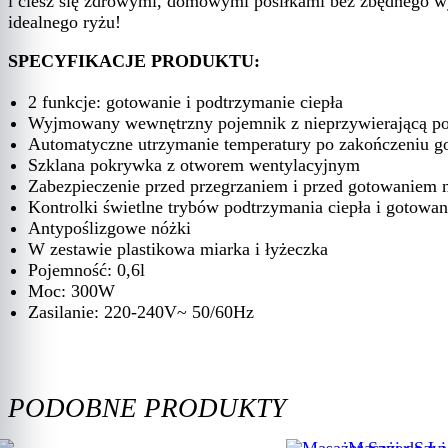
i ciesz się zdrowymi, domowymi posiłkami bez zbędnego wy
idealnego ryżu!
SPECYFIKACJE PRODUKTU:
2 funkcje: gotowanie i podtrzymanie ciepła
Wyjmowany wewnętrzny pojemnik z nieprzywierającą p
Automatyczne utrzymanie temperatury po zakończeniu g
Szklana pokrywka z otworem wentylacyjnym
Zabezpieczenie przed przegrzaniem i przed gotowaniem 
Kontrolki świetlne trybów podtrzymania ciepła i gotowan
Antypoślizgowe nóżki
W zestawie plastikowa miarka i łyżeczka
Pojemność: 0,6l
Moc: 300W
Zasilanie: 220-240V~ 50/60Hz
PODOBNE PRODUKTY