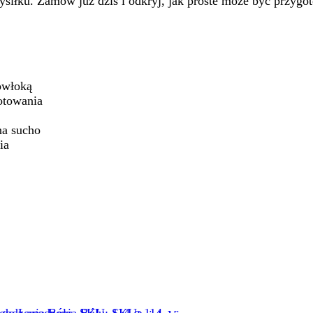
siłku. Zamów już dziś i odkryj, jak proste może być przygo
owłoką
otowania
na sucho
ia