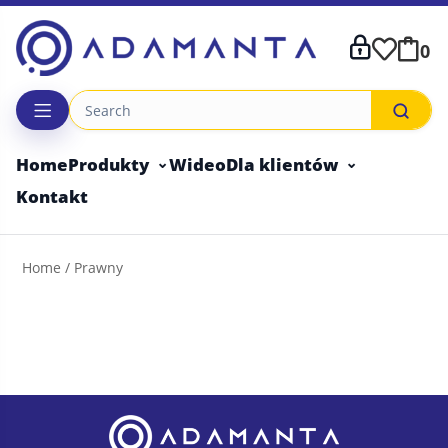
Skip
to
0
content
Home
Produkty
Wideo
Dla klientów
Kontakt
Home
/ Prawny