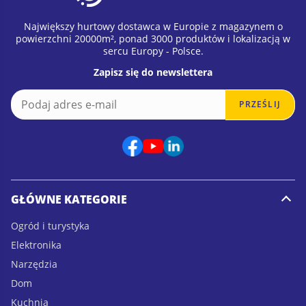
Największy hurtowy dostawca w Europie z magazynem o
powierzchni 20000m², ponad 3000 produktów i lokalizacją w
sercu Europy - Polsce.
Zapisz się do newslettera
E
E
PRZEŚLIJ
m
m
a
a
i
i
l
l
*
GŁÓWNE KATEGORIE
Ogród i turystyka
Elektronika
Narzędzia
Dom
Kuchnia