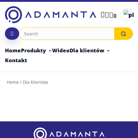
Skip
to
0
content
Home
Produkty
Wideo
Dla klientów
Kontakt
Home
/ Dla klientów