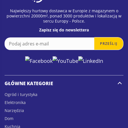
Największy hurtowy dostawca w Europie z magazynem o
powierzchni 20000m², ponad 3000 produktów i lokalizacją w
sercu Europy - Polsce.
Zapisz się do newslettera
E
E
PRZEŚLIJ
m
m
a
a
i
i
l
l
*
GŁÓWNE KATEGORIE
Ogród i turystyka
Elektronika
Narzędzia
Dom
Kuchnia